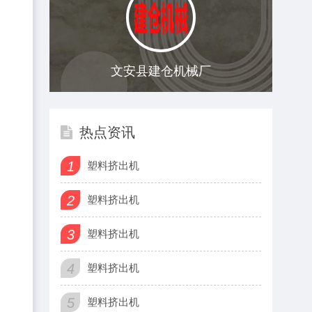
文安县建仓机械厂
热点资讯
1
塑料挤出机
2
塑料挤出机
3
塑料挤出机
4
塑料挤出机
5
塑料挤出机