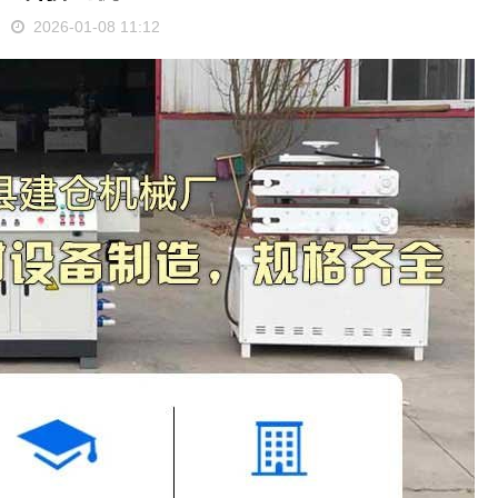
2026-01-08 11:12