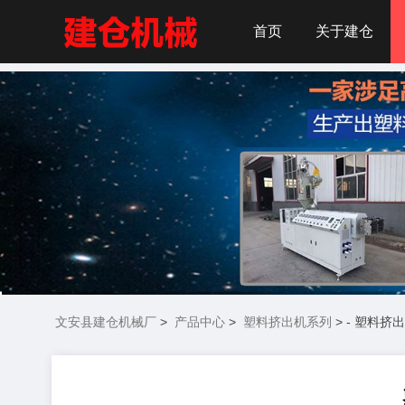
首页
关于建仓
文安县建仓机械厂
>
产品中心
>
塑料挤出机系列
> - 塑料挤