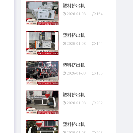
塑料挤出机
2026-01-08
164
塑料挤出机
2026-01-08
144
塑料挤出机
2026-01-08
155
塑料挤出机
2026-01-08
202
塑料挤出机
2026-01-08
203