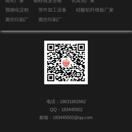
链轮厂家
碳硅镍复合板
化粪池厂家
预糊化淀粉
管件加工设备
硅酸铝纤维板厂家
廊坊印刷厂
廊坊印刷厂
电话：18631662662
QQ：183445502
邮箱：183445502@qq.com