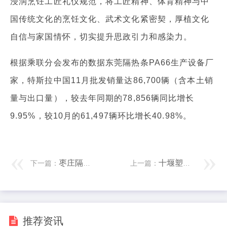
浸润烹饪工匠礼仪规范，将工匠精神、体育精神与中
国传统文化的烹饪文化、武术文化紧密契，厚植文化
自信与家国情怀，切实提升思政引力和感染力。
根据乘联分会发布的数据东莞隔热条PA66生产设备厂
家，特斯拉中国11月批发销量达86,700辆（含本土销
量与出口量），较去年同期的78,856辆同比增长
9.95%，较10月的61,497辆环比增长40.98%。
枣庄隔热条PA66 【12315投诉公示】消费者投诉天味食品食品安全问题
十堰塑料管材生产线价格 促进横琴作区建设导小组举行三次会议
下一篇：
上一篇：
推荐资讯