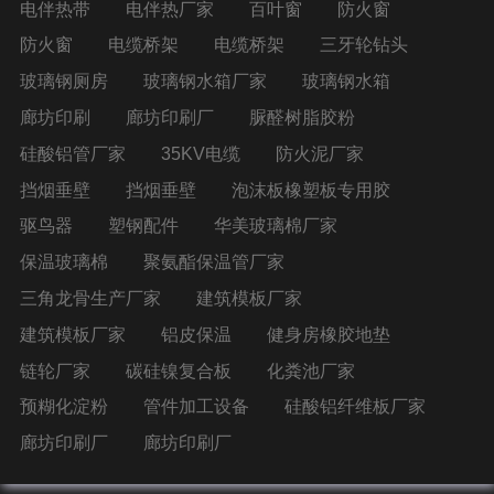
电伴热带
电伴热厂家
百叶窗
防火窗
防火窗
电缆桥架
电缆桥架
三牙轮钻头
玻璃钢厕房
玻璃钢水箱厂家
玻璃钢水箱
廊坊印刷
廊坊印刷厂
脲醛树脂胶粉
硅酸铝管厂家
35KV电缆
防火泥厂家
挡烟垂壁
挡烟垂壁
泡沫板橡塑板专用胶
驱鸟器
塑钢配件
华美玻璃棉厂家
保温玻璃棉
聚氨酯保温管厂家
三角龙骨生产厂家
建筑模板厂家
建筑模板厂家
铝皮保温
健身房橡胶地垫
链轮厂家
碳硅镍复合板
化粪池厂家
预糊化淀粉
管件加工设备
硅酸铝纤维板厂家
廊坊印刷厂
廊坊印刷厂