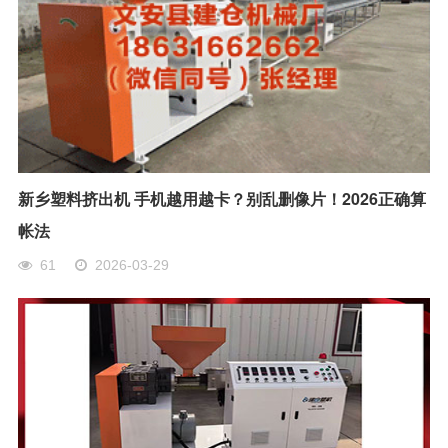
新乡塑料挤出机 手机越用越卡？别乱删像片！2026正确算
帐法
61
2026-03-29