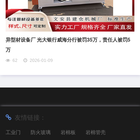
异型材设备厂 光大银行威海分行被罚35万，责任人被罚5
万
62
2026-01-09
友情链接：
工业门
防火玻璃
岩棉板
岩棉管壳