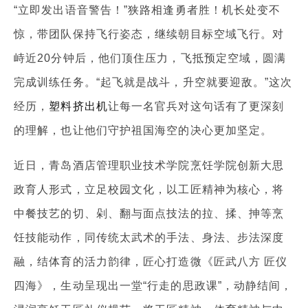
“立即发出语音警告！”狭路相逢勇者胜！机长处变不
惊，带团队保持飞行姿态，继续朝目标空域飞行。对
峙近20分钟后，他们顶住压力，飞抵预定空域，圆满
完成训练任务。“起飞就是战斗，升空就要迎敌。”这次
经历，
塑料挤出机
让每一名官兵对这句话有了更深刻
的理解，也让他们守护祖国海空的决心更加坚定。
近日，青岛酒店管理职业技术学院烹饪学院创新大思
政育人形式，立足校园文化，以工匠精神为核心，将
中餐技艺的切、剁、翻与面点技法的拉、揉、抻等烹
饪技能动作，同传统太武术的手法、身法、步法深度
融，结体育的活力韵律，匠心打造微《匠武八方 匠仪
四海》，生动呈现出一堂“行走的思政课”，动静结间，