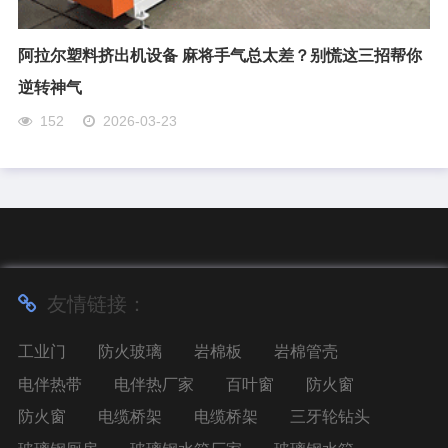
阿拉尔塑料挤出机设备 麻将手气总太差？别慌这三招帮你
逆转神气
152
2026-03-23
友情链接：
工业门
防火玻璃
岩棉板
岩棉管壳
电伴热带
电伴热厂家
百叶窗
防火窗
防火窗
电缆桥架
电缆桥架
三牙轮钻头