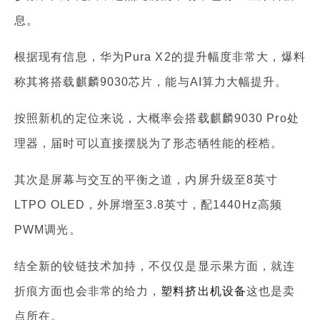
息。
根据现有信息，华为Pura X2的提升幅度非常大，爆料
称其将搭载麒麟9030芯片，能与AI算力大幅提升。
按照新机的定位来说，大概率会搭载麒麟9030 Pro处
理器，届时可以直接摆脱为了形态牺牲能的桎梏。
其次是屏幕与交互的平衡之道，内屏升级至8英寸
LTPO OLED，外屏增至3.8英寸，配1440Hz高频
PWM调光。
结全新的铰链技术加持，不仅仅是显示果方面，就连
折痕方面也会非常的给力，
塑料挤出机设备
这也是卖
点所在。