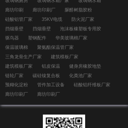
玻璃钢厕房
玻璃钢水箱厂家
玻璃钢水箱
廊坊印刷
廊坊印刷厂
脲醛树脂胶粉
硅酸铝管厂家
35KV电缆
防火泥厂家
挡烟垂壁
挡烟垂壁
泡沫板橡塑板专用胶
驱鸟器
塑钢配件
华美玻璃棉厂家
保温玻璃棉
聚氨酯保温管厂家
三角龙骨生产厂家
建筑模板厂家
建筑模板厂家
铝皮保温
健身房橡胶地垫
链轮厂家
碳硅镍复合板
化粪池厂家
预糊化淀粉
管件加工设备
硅酸铝纤维板厂家
廊坊印刷厂
廊坊印刷厂