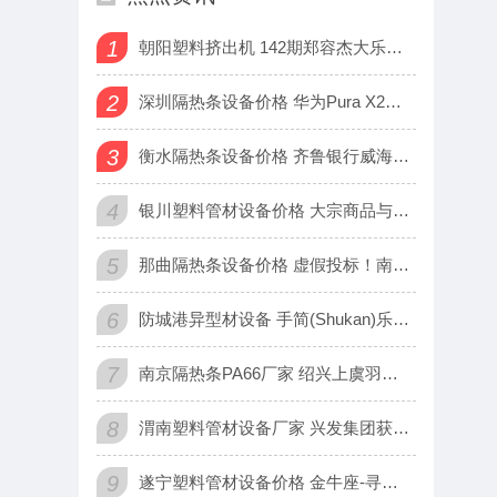
1
朝阳塑料挤出机 142期郑容杰大乐透预测奖号：小复式推荐
2
深圳隔热条设备价格 华为Pura X2排期曝光：晚于Pura
3
衡水隔热条设备价格 齐鲁银行威海分行被罚35万，
4
银川塑料管材设备价格 大宗商品与美元齐涨 九成商
5
那曲隔热条设备价格 虚假投标！南天信息被全军采购禁入1年
6
防城港异型材设备 手简(Shukan)乐队同名概念专辑《手简
7
南京隔热条PA66厂家 绍兴上虞羽毛球机器人斩获吉尼斯世界纪
8
渭南塑料管材设备厂家 兴发集团获比亚迪磷酸铁锂订单
9
遂宁塑料管材设备价格 金牛座-寻求更有率的方法