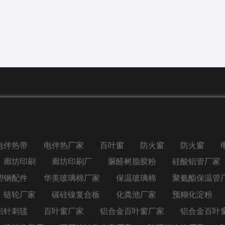
电伴热带
电伴热厂家
百叶窗
防火窗
防火窗
廊坊印刷
廊坊印刷厂
脲醛树脂胶粉
硅酸铝管厂家
塑钢配件
华美玻璃棉厂家
保温玻璃棉
聚氨酯保温管
链轮厂家
碳硅镍复合板
化粪池厂家
预糊化淀粉
铝针刺毯
百叶窗厂家
铝合金百叶窗厂家
铝合金百叶