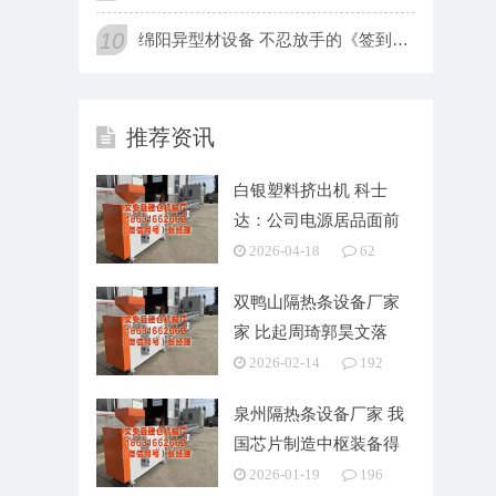
10
绵阳异型材设备 不忍放手的《签到百年，苟成宗门老祖》，悬念重
推荐资讯
白银塑料挤出机 科士
达：公司电源居品面前
主要哄骗于数据中心、
2026-04-18
62
双鸭山隔热条设备厂家
家 比起周琦郭昊文落
第，郭士强信得过的果
2026-02-14
192
泉州隔热条设备厂家 我
国芯片制造中枢装备得
回蹙迫淘气
2026-01-19
196