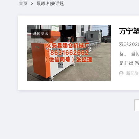
首页
晨曦 相关话题
万宁塑
新闻资讯
双球202
备。 当
是开出偶
新闻