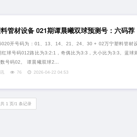
料管材设备 021期谭晨曦双球预测号：六码荐
6020开号码为：01、13、14、21、24、30 + 02万宁塑料管材
期红球号码012路比为3:2:1，奇偶比为3:3，大小比为3:3。蓝球
数号码02。 谭晨曦双球2...
资讯
76
2026-04-22 04:53
共 1 页/1 条记录