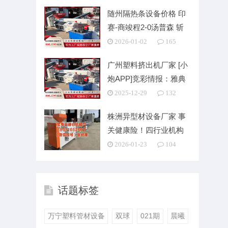
随州隔热条设备价格 印
赛-商竣程2-0汤普森 斩
获生涯大师赛
2026-01-02
165
广州塑料挤出机厂家 [小
炮APP]竞彩情报：雅典
近4场欧协联
2025-12-29
132
株洲异型材设备厂家 事
关健康险！四行业机构
集体发
2026-01-23
104
话题标签
万宁塑料管材设备
双球
021期
晨曦