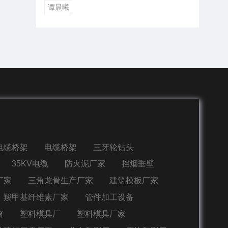
谭晨曦
电缆桥架
电缆桥架
三牙轮钻头
35KV电缆
防火泥厂家
挡烟垂壁
厂家
三角龙骨生产厂家
建筑模板厂家
羧甲基纤维素厂家
管件加工设备
窗
塑料模具厂
塑料模具厂家