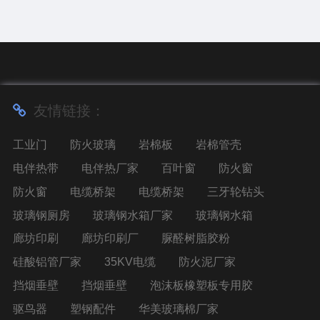
友情链接：
工业门
防火玻璃
岩棉板
岩棉管壳
电伴热带
电伴热厂家
百叶窗
防火窗
防火窗
电缆桥架
电缆桥架
三牙轮钻头
玻璃钢厕房
玻璃钢水箱厂家
玻璃钢水箱
廊坊印刷
廊坊印刷厂
脲醛树脂胶粉
硅酸铝管厂家
35KV电缆
防火泥厂家
挡烟垂壁
挡烟垂壁
泡沫板橡塑板专用胶
驱鸟器
塑钢配件
华美玻璃棉厂家