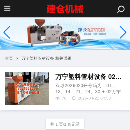
首页
万宁塑料管材设备 相关话题
万宁塑料管材设备 021期谭晨曦双球预测号：六码荐
双球2026020开号码为：01、
13、14、21、24、30 + 02万宁
塑料管材设备。 当期红球号码
76
2026-04-22 04:53
012路比为3:2:1，奇偶比为3:3，
大小比为3:3。蓝球则是开出偶数
号码02。 谭晨曦双球2...
共 1 页/1 条记录